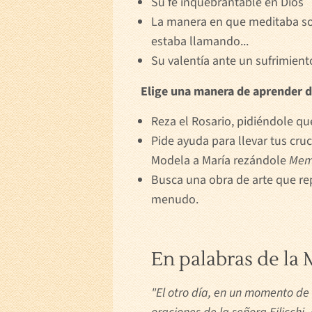
Su fe inquebrantable en Dios
La manera en que meditaba sob
estaba llamando...
Su valentía ante un sufrimient
Elige una manera de aprender d
Reza el Rosario, pidiéndole q
Pide ayuda para llevar tus cru
Modela a María rezándole
Mem
Busca una obra de arte que rep
menudo.
En palabras de la
"El otro día, en un momento de 