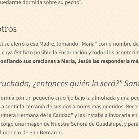
a quedarme dormida sobre su pecho".
otros
abel se aferró a esa Madre, tomando "María" como nombre de
, cuya
fiat
hizo posible la Encarnación y todos los acontecim
onfiando sus oraciones a María, Jesús las respondería má
scuchada, ¿entonces quién lo será?" San
 dormía con un pequeño crucifijo bajo la almohada y una pe
a sentir la cercanía de sus dos amores más queridos. Reco
rimera Hermana de la Caridad" y las instaba a invocarla en e
 colgó una imagen de Nuestra Señora de Guadalupe, y par
el modelo de San Bernardo.