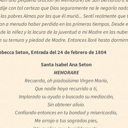
i. Abrí una pequeña oración (el Memorare) de San Bernardo a 
 dije con tal certeza que Dios seguramente no le negaría nad
as pobres Almas por las que él murió... Sentí realmente que 
n a menudo haber perdido en los primeros tiempos. Desde el 
 de la niñez y la locura de la juventud a mi Madre en las nu
su ternura y piedad de Madre. Entonces lloré hasta dormirm
Rebecca Seton, Entrada del 24 de febrero de 1804
Santa Isabel Ana Seton
MEMORARE
Recuerda, oh piadosísima Virgen María,
Que nadie haya recurrido a ti,
Implorado su ayuda o buscado su mediación,
Sin obtener alivio.
Confiando entonces en tu bondad y misericordia,
Me arrojo a tus sagrados pies,